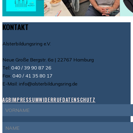
KONTAKT
Alsterbildungsring e.V.
Neue Große Bergstr. 6a | 22767 Hamburg
Tel:
040 / 39 90 87 26
Fax:
040 / 41 35 80 17
E-Mail: info@alsterbildungsring.de
AGB
IMPRESSUM
WIDERRUF
DATENSCHUTZ