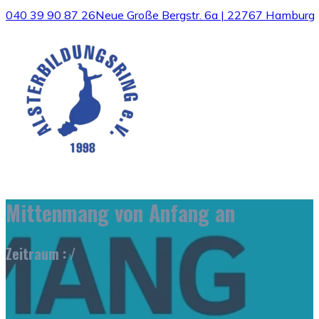
040 39 90 87 26
Neue Große Bergstr. 6a | 22767 Hamburg
Mittenmang von Anfang an
Zeitraum : /