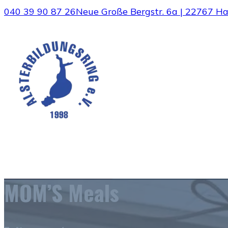
040 39 90 87 26
Neue Große Bergstr. 6a | 22767 
MOM’S Meals